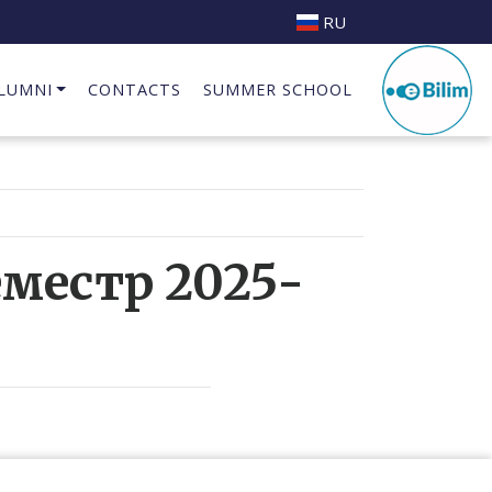
RU
LUMNI
CONTACTS
SUMMER SCHOOL
Business Incubator at INAI.KG
еместр 2025-