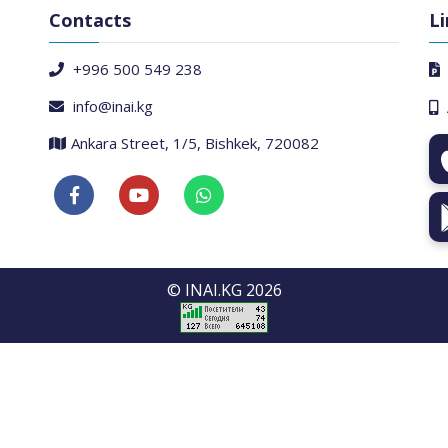
Contacts
Li
+996 500 549 238
info@inai.kg
Ankara Street, 1/5, Bishkek, 720082
© INAI.KG 2026