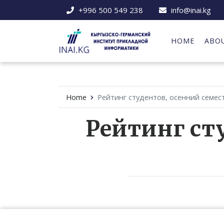
+996 500 549 238
info@inai.kg
HOME
ABO
Home
Рейтинг студентов, осенний семест
Рейтинг сту