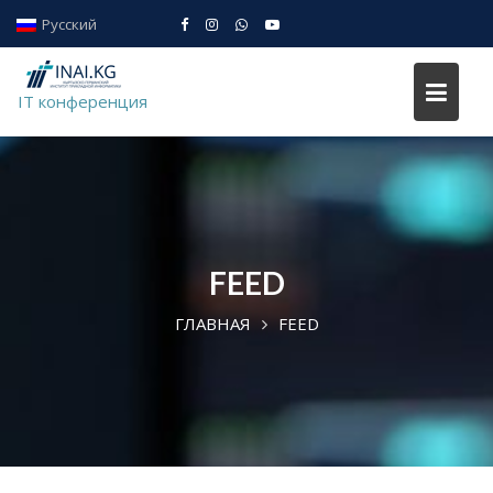
Skip
Русский
to
IT conference
content
IT конференция
FEED
ГЛАВНАЯ
FEED