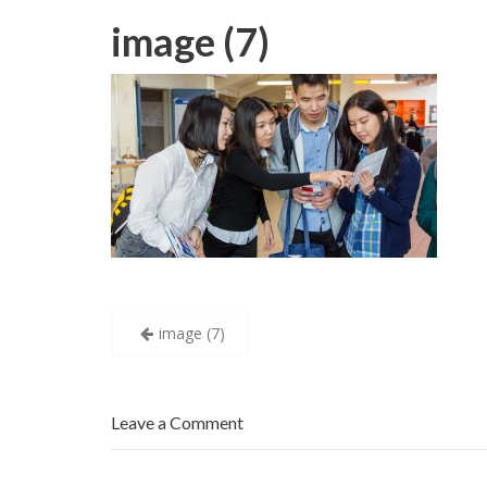
image (7)
Навигация
image (7)
по
записям
Leave a Comment