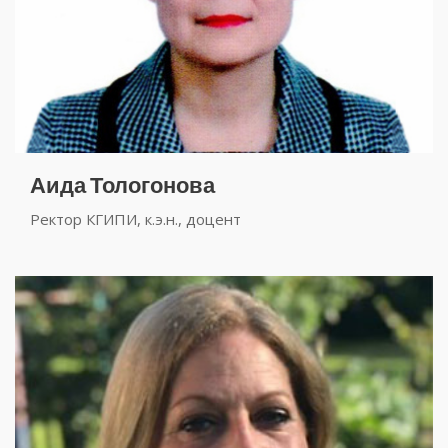
Аида Тологонова
Ректор КГИПИ, к.э.н., доцент