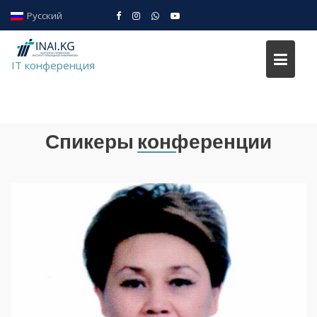
Skip
Русский
to
IT conference
content
IT конференция
Спикеры конференции