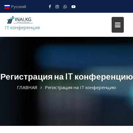
Skip
Русский
to
IT conference
content
IT конференция
Регистрация на IT конференцию
ГЛАВНАЯ
Регистрация на IT конференцию