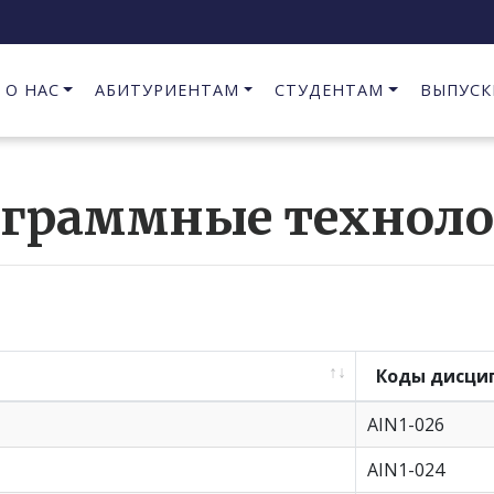
О НАС
АБИТУРИЕНТАМ
СТУДЕНТАМ
ВЫПУСК
Предпринимательство в сфере информационных технологий
граммные технол
Коды дисци
AIN1-026
AIN1-024