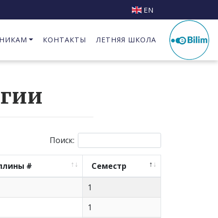
EN
НИКАМ
КОНТАКТЫ
ЛЕТНЯЯ ШКОЛА
Бизнес Инкубатор при КГИПИ
огии
Поиск:
плины #
Семестр
1
1