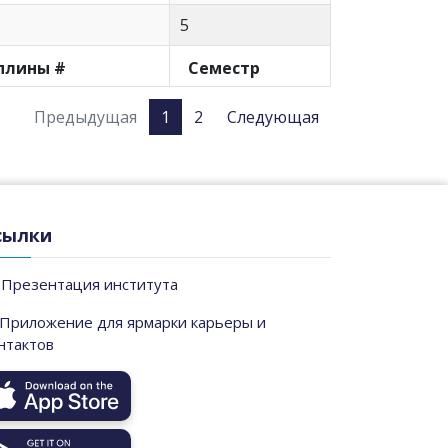
5
плины #
Семестр
Предыдущая
1
2
Следующая
сылки
Презентация института
Приложение для ярмарки карьеры и
нтактов